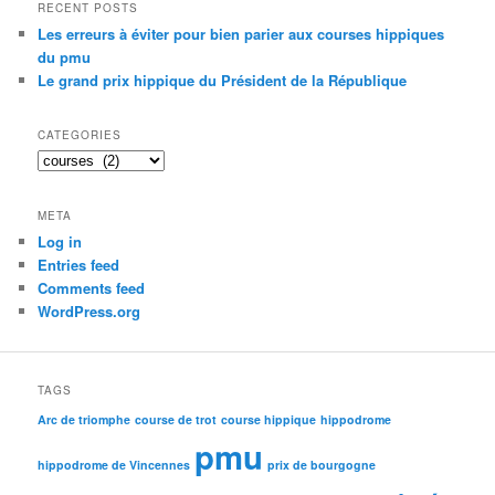
r
RECENT POSTS
c
Les erreurs à éviter pour bien parier aux courses hippiques
h
du pmu
Le grand prix hippique du Président de la République
CATEGORIES
C
a
t
META
e
Log in
g
Entries feed
o
r
Comments feed
i
WordPress.org
e
s
TAGS
Arc de triomphe
course de trot
course hippique
hippodrome
pmu
hippodrome de Vincennes
prix de bourgogne