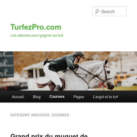
Skip
Skip
to
to
Sear
primary
secondary
content
content
TurfezPro.com
Les astuces pour gagner au turf
Main
Courses
Accueil
Blog
Pages
L’argot et le turf
menu
CATEGORY ARCHIVES:
COURSES
Grand prix du muguet de